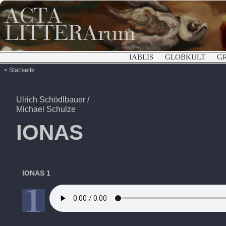
IABLIS
GLOBKULT
G
< Startseite
Ulrich Schödlbauer
/
Michael Schulze
IONAS
IONAS 1